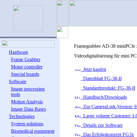
Framegrabber AD-38 miniPCIe 
Hardware
Videodigitalisierung für mini P
Frame Grabber
Motor controller
Jetzt kaufen
Special boards
Datenblatt FG-38-II
Software
Standardprodukt: FG-38-II
Image processing
tools
Handbuch/Downloads
Motion Analysis
Zur CameraLink-Version: 
Image Data Bases
Large volume Customer: L
Technologies
System solutions
Details zur Software
Biomedical equipment
Das Erfolgskonzept FG3x