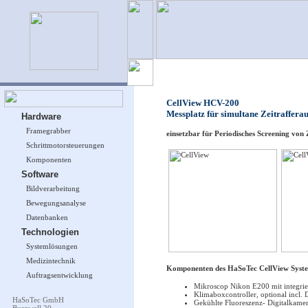
CellView HCV-200
Messplatz für simultane Zeitraffer
Hardware
Framegrabber
einsetzbar für Periodisches Screening von 
Schrittmotorsteuerungen
Komponenten
Software
Bildverarbeitung
Bewegungsanalyse
Datenbanken
Technologien
Systemlösungen
Medizintechnik
Komponenten des HaSoTec CellView Syst
Auftragsentwicklung
Mikroscop Nikon E200 mit integrie
Klimaboxcontroller, optional incl. 
HaSoTec GmbH
Gekühlte Fluoreszenz- Digitalkamer