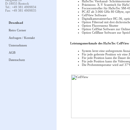
Burgwall 20
HaSoTec Vierkanal- Schrittmotors
D-18055 Rostock
Präzisions- X-Y Scantisch für HaS
Tel.: +49 381 4909834
Focuscontroller für HaSoTec SM-4
Fax: +49 381 4909835
PC AT ab 3.066 GHz 80 GByte, opti
CellView Software
Digitalkamerainterface HC-36, opti
Option Filterrad mit drei dichroisch
Download
Option Fluoreszenz Shutter
Option CellStat Software zur Onlin
Retro Corner
Option CellBase Software zur Spei
Anfragen / Kontakt
Leistungsmerkmale des HaSoTec CellView 
Unternehmen
System lernt eine unbegrenzte Anza
AGB
Für jede gelernte Position wir eine
Für jede Position kann die Dauer d
Datenschutz
Für jede Position kann die Videose
Die Probentemperatur wird auf 37°C 