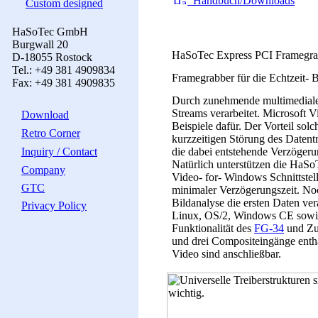
Handbuch/Downloads
Custom designed
HaSoTec GmbH
Burgwall 20
HaSoTec Express PCI Framegra
D-18055 Rostock
Tel.: +49 381 4909834
Framegrabber für die Echtzeit- 
Fax: +49 381 4909835
Durch zunehmende multimediale
Streams verarbeitet. Microsoft 
Download
Beispiele dafür. Der Vorteil sol
Retro Corner
kurzzeitigen Störung des Datentr
Inquiry / Contact
die dabei entstehende Verzögeru
Natürlich unterstützen die HaS
Company
Video- for- Windows Schnittstell
GTC
minimaler Verzögerungszeit. Noc
Bildanalyse die ersten Daten ve
Privacy Policy
Linux, OS/2, Windows CE sowie 
Funktionalität des
FG-34
und Zus
und drei Compositeingänge enth
Video sind anschließbar.