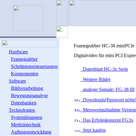
Framegrabber HC-38 miniPCIe
Hardware
Digitalvideo für mini PCI Expr
Framegrabber
Schrittmotorsteuerungen
Datenblatt HC-3x Serie
Komponenten
Weitere Bilder
Software
Bildverarbeitung
analoge Signale: FG-38-III
Bewegungsanalyse
Downloads[Passwort nötig
Datenbanken
Messwertaufnahme Version
Technologien
Systemlösungen
Das Erfolgskonzept FG3x
Medizintechnik
Jetzt kaufen
Auftragsentwicklung