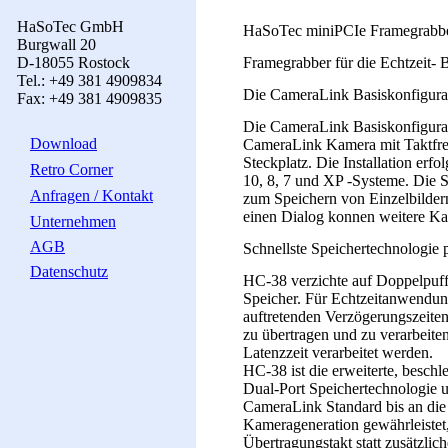
HaSoTec GmbH
HaSoTec miniPCIe Framegrabbe
Burgwall 20
D-18055 Rostock
Framegrabber für die Echtzeit- 
Tel.: +49 381 4909834
Die CameraLink Basiskonfigura
Fax: +49 381 4909835
Die CameraLink Basiskonfigurat
Download
CameraLink Kamera mit Taktfre
Steckplatz. Die Installation er
Retro Corner
10, 8, 7 und XP -Systeme. Die 
Anfragen / Kontakt
zum Speichern von Einzelbilder
einen Dialog konnen weitere Ka
Unternehmen
AGB
Schnellste Speichertechnologie 
Datenschutz
HC-38 verzichte auf Doppelpuffe
Speicher. Für Echtzeitanwendun
auftretenden Verzögerungszeite
zu übertragen und zu verarbeite
Latenzzeit verarbeitet werden.
HC-38 ist die erweiterte, besch
Dual-Port Speichertechnologie 
CameraLink Standard bis an die 
Kamerageneration gewährleistet
Übertragungstakt statt zusätzlic